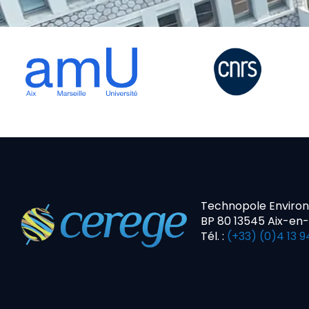
Technopole Enviro
BP 80 13545 Aix-en
Tél. :
(+33) (0)4 13 9