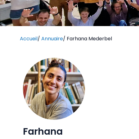
Accueil
/
Annuaire
/
Farhana Mederbel
Farhana