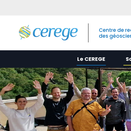
Centre de r
des géoscie
Le CEREGE
S