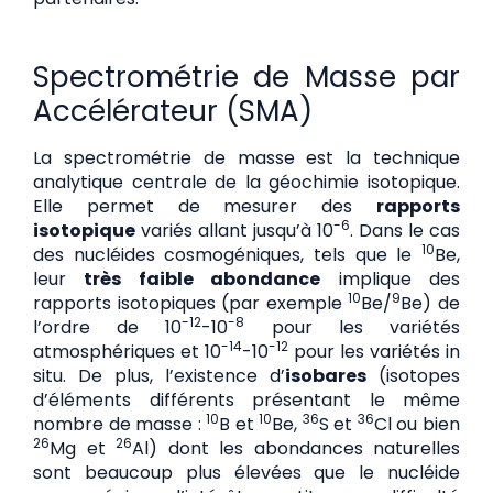
Spectrométrie de Masse par
Accélérateur (SMA)
La spectrométrie de masse est la technique
analytique centrale de la géochimie isotopique.
Elle permet de mesurer des
rapports
-6
isotopique
variés allant jusqu’à 10
. Dans le cas
10
des nucléides cosmogéniques, tels que le
Be,
leur
très faible abondance
implique des
10
9
rapports isotopiques (par exemple
Be/
Be) de
-12
-8
l’ordre de 10
-10
pour les variétés
-14
-12
atmosphériques et 10
-10
pour les variétés in
situ. De plus, l’existence d’
isobares
(isotopes
d’éléments différents présentant le même
10
10
36
36
nombre de masse :
B et
Be,
S et
Cl ou bien
26
26
Mg et
Al) dont les abondances naturelles
sont beaucoup plus élevées que le nucléide