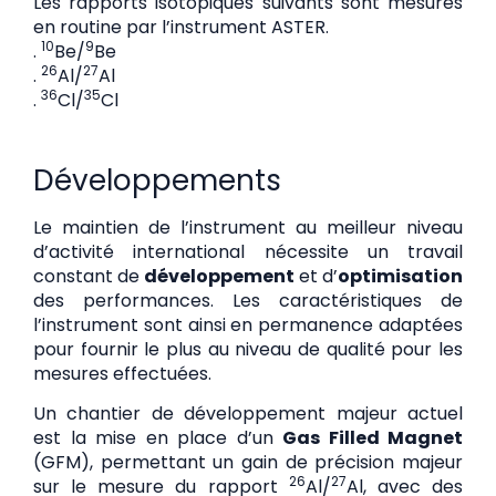
Les rapports isotopiques suivants sont mesurés
en routine par l’instrument ASTER.
10
9
.
Be/
Be
26
27
.
Al/
Al
36
35
.
Cl/
Cl
Développements
Le maintien de l’instrument au meilleur niveau
d’activité international nécessite un travail
constant de
développement
et d’
optimisation
des performances. Les caractéristiques de
l’instrument sont ainsi en permanence adaptées
pour fournir le plus au niveau de qualité pour les
mesures effectuées.
Un chantier de développement majeur actuel
est la mise en place d’un
Gas Filled Magnet
(GFM), permettant un gain de précision majeur
26
27
sur le mesure du rapport
Al/
Al, avec des