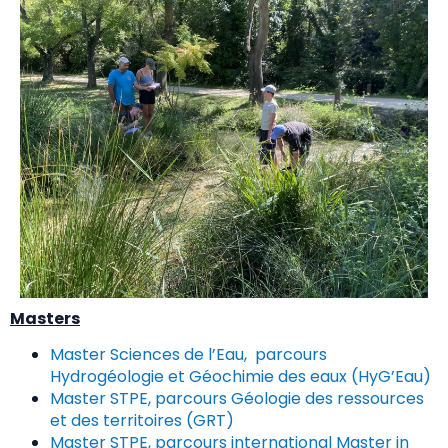
Masters
Master Sciences de l’Eau, parcours
Hydrogéologie et Géochimie des eaux (HyG’Eau)
Master STPE, parcours Géologie des ressources
et des territoires (GRT)
Master STPE, parcours international Master in