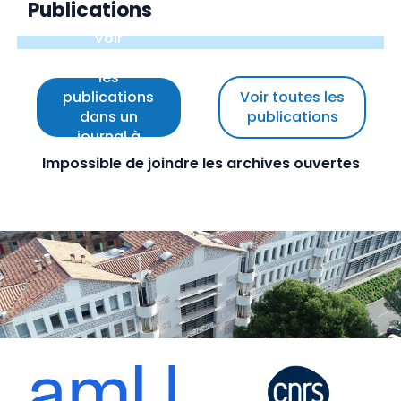
Publications
Voir
uniquement
les
publications
Voir toutes les
dans un
publications
journal à
comité de
Impossible de joindre les archives ouvertes
lecture