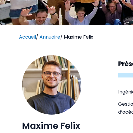
Accueil
/
Annuaire
/
Maxime Felix
Prés
Ingéni
Gestio
d’océ
Maxime Felix