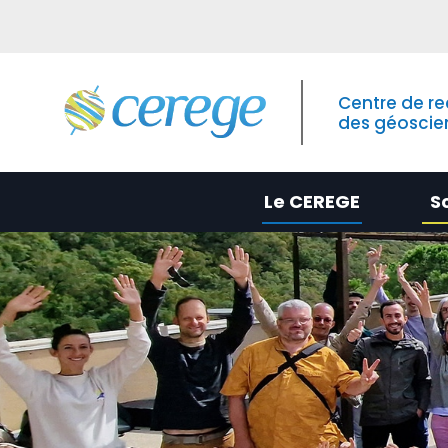
Centre de r
des géoscie
Le CEREGE
S