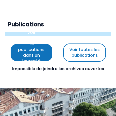
Publications
Voir
uniquement
les
publications
Voir toutes les
dans un
publications
journal à
comité de
Impossible de joindre les archives ouvertes
lecture