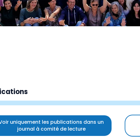
ications
Voir uniquement les publications dans un
journal à comité de lecture