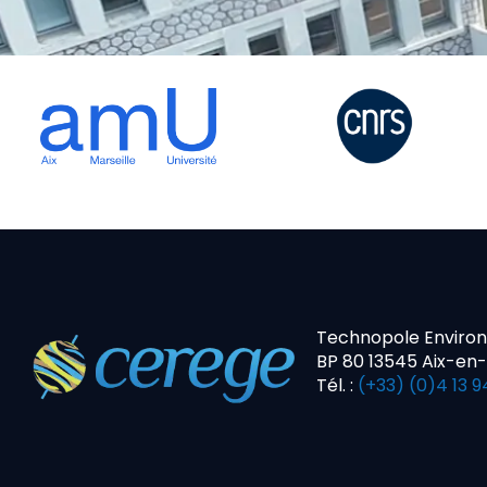
Technopole Enviro
BP 80 13545 Aix-en
Tél. :
(+33) (0)4 13 9