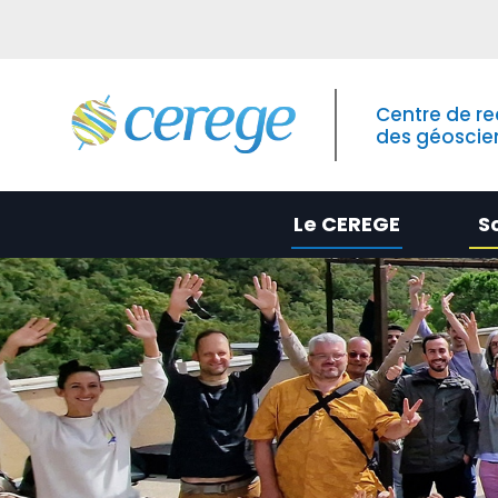
Centre de r
des géoscie
Le CEREGE
S