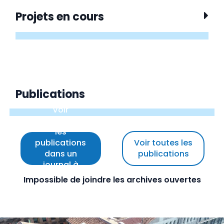
Projets en cours
Publications
Voir
uniquement
les
publications
Voir toutes les
dans un
publications
journal à
comité de
Impossible de joindre les archives ouvertes
lecture