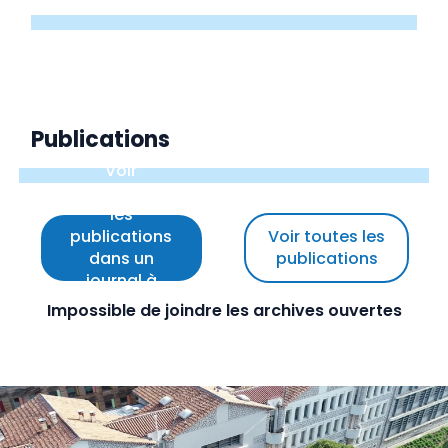
Publications
Voir
uniquement
les
publications
Voir toutes les
dans un
publications
journal à
comité de
Impossible de joindre les archives ouvertes
lecture