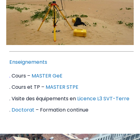
Enseignements
.
Cours –
MASTER GeE
. Cours et TP –
MASTER STPE
. Visite des équipements en
Licence L3 SVT-Terre
.
Doctorat
– Formation continue