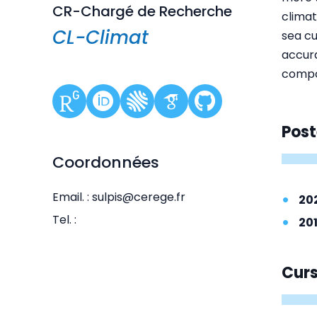
CR-Chargé de Recherche
climat
CL-Climat
sea cu
accura
compo
Post
Coordonnées
Email. : sulpis@cerege.fr
20
Tel. :
20
Cur