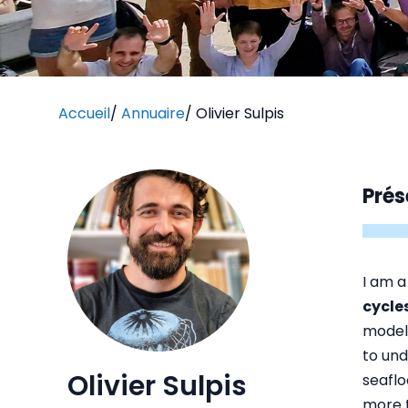
Accueil
/
Annuaire
/
Olivier Sulpis
Prés
I am a
cycle
models
to un
Olivier Sulpis
seafl
more t