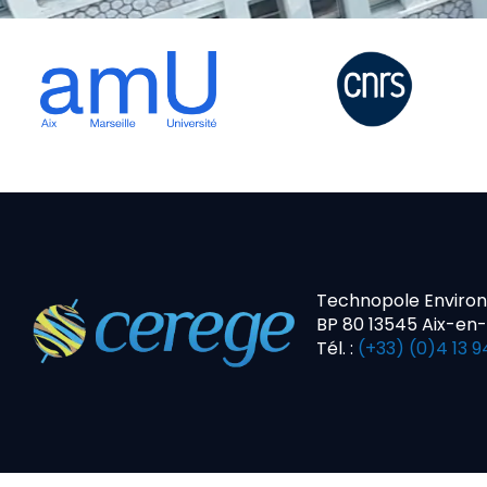
Technopole Enviro
BP 80 13545 Aix-en
Tél. :
(+33) (0)4 13 9