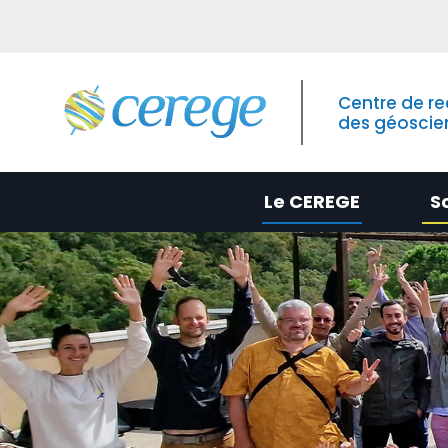
Centre de r
des géoscie
Le CEREGE
S