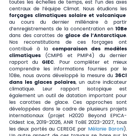
toutes les échelles de temps, est l’un des axes
centraux de l’équipe Climat. Nous étudions les
forçages climatiques solaire et volcanique
au cours du dernier millénaire à partir
d’enregistrements de la concentration en
10Be
dans des carottes de
glace de l’Antarctique
.
Nos reconstitutions de ces forçages ont
contribué à la
comparaison des modèles
climatiques
(CMIP6 et PMIP4) du dernier
rapport du
GIEC
. Pour compléter et mieux
comprendre les informations fournies par le
10Be, nous avons développé la mesure du
36Cl
dans les glaces polaires
, un autre indicateur
climatique. Leur rapport isotopique est
également un outil de datation important pour
les carottes de glace. Ces approches sont
développées dans le cadre de plusieurs projets
internationaux (projet H2020 Beyond EPICA-
Oldest Ice, 2019-2026, ANR ToBE 2023-2027, tous
les deux portés au CEREGE par
Mélanie Baroni
).
Un autre aspect de ces travaux se base sur la